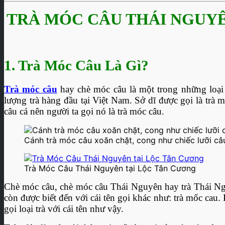
giá:
từ
TRÀ MÓC CÂU THÁI NGUYÊ
51.000₫
đến
245.000₫
1. Trà Móc Câu Là Gì?
Trà móc câu
hay chè móc câu là một trong những loại 
lượng trà hàng đầu tại Việt Nam. Sở dĩ được gọi là trà 
câu cá nên người ta gọi nó là trà móc câu.
Cánh trà móc câu xoăn chặt, cong như chiếc lưỡi câ
Trà Móc Câu Thái Nguyên tại Lộc Tân Cương
Chè móc câu, chè móc câu Thái Nguyên hay trà Thái Ngu
còn được biết đến với cái tên gọi khác như: trà mốc cau.
gọi loại trà với cái tên như vậy.