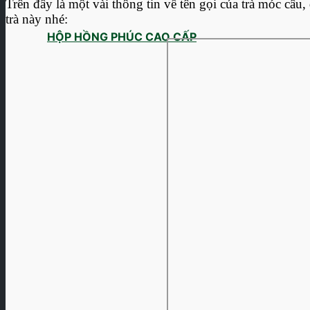
Trên đây là một vài thông tin về tên gọi của trà móc câu,
trà này nhé:
HỘP HỒNG PHÚC CAO CẤP