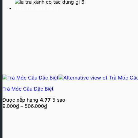
Hộp Trà Quà Tặng
Trà Móc Câu Đặc Biệt
Được xếp hạng
4.77
5 sao
Khoảng
9.000
₫
–
506.000
₫
giá:
từ
9.000₫
đến
506.000₫