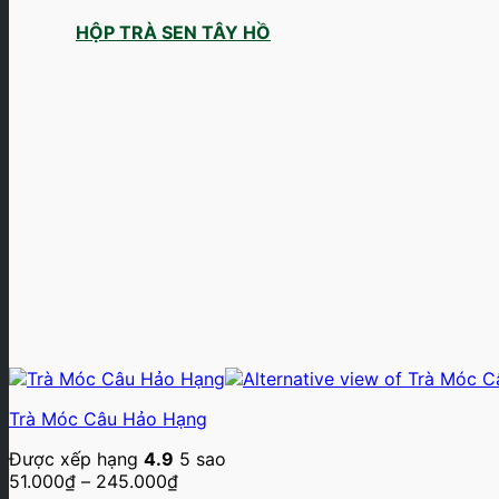
HỘP TRÀ SEN TÂY HỒ
Trà Móc Câu Hảo Hạng
Được xếp hạng
4.9
5 sao
Khoảng
51.000
₫
–
245.000
₫