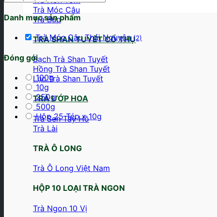
Trà Móc Câu
Danh mục sản phẩm
Trà Búp
Trà Móc Câu Thái Nguyên
(2)
TRÀ SHAN TUYẾT CỔ THỤ
Đóng gói
Bạch Trà Shan Tuyết
Hồng Trà Shan Tuyết
100g
Lục Trà Shan Tuyết
10g
250g
TRÀ ƯỚP HOA
500g
Hộp 25 Tép x 10g
Trà Sen Tây Hồ
Trà Lài
TRÀ Ô LONG
Trà Ô Long Việt Nam
HỘP 10 LOẠI TRÀ NGON
Trà Ngon 10 Vị